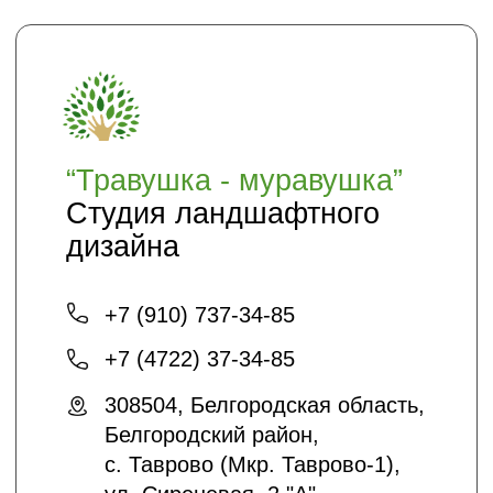
Главная
Доставка и оплата
Политика безопасности
Условия соглашения
Оптовикам
Шпаргалки
Статьи
Кто мы
О нас
Благоустройство и озеленение
Контакты
+7 (4722) 37-23-71
info@sadyar.ru
Проложить маршрут
*Instagram принадлежит компании Meta,
признанной экстремистской
организацией и запрещенной в РФ