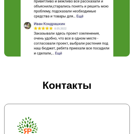
308504, Белгородская область,
Белгородский район,
с. Таврово (Мкр. Таврово-1),
ул. Сиреневая, 2 "А"
muravushka@yandex.ru
Пн-Вс 08:00 - 18:00
Проложить маршрут