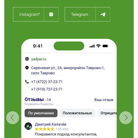
с. Таврово (Мкр. Таврово-1),
ул. Сиреневая, 2 "А"
info@sadyar.ru
Пн-Вс 08:00 - 18:00
Проложить маршрут
“Травушка - муравушка”
Студия ландшафтного
дизайна
+7 (910) 737-34-85
+7 (4722) 37-34-85