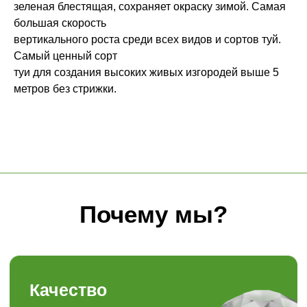
зеленая блестящая, сохраняет окраску зимой. Самая
большая скорость
Качество
вертикального роста среди всех видов и сортов туй.
Мы закупаем только
Самый ценный сорт
высококачественные растения
из проверенных питомников
туи для создания высоких живых изгородей выше 5
России, СНГ и Европы
метров без стрижки.
Знания
Уникальный багаж знаний в
ландшафтной сфере
Забота
Персональный, гибкий
подход к каждому
покупателю