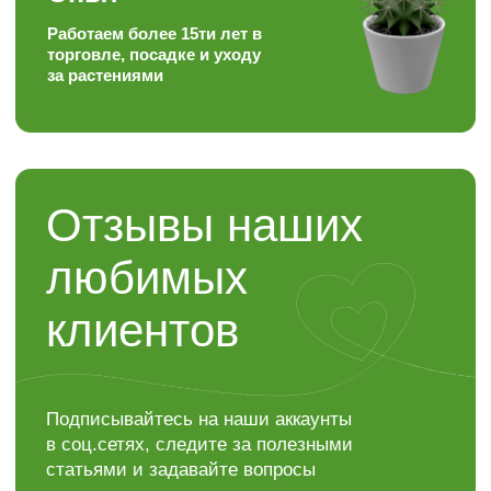
Контакты
“ЯР”
Садовый центр
+7 (4722) 37-23-71
308504, Белгородская область,
Белгородский район,