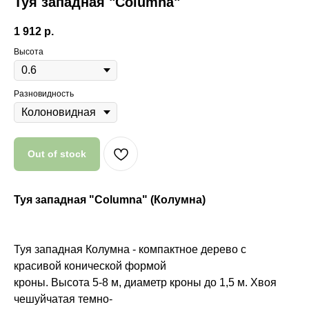
Туя западная "Columna"
1 912
р.
Высота
Разновидность
Out of stock
Туя западная "Columna" (Колумна)
Туя западная Колумна - компактное дерево с
красивой конической формой
Почему мы?
кроны. Высота 5-8 м, диаметр кроны до 1,5 м. Хвоя
чешуйчатая темно-