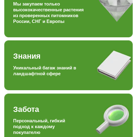
Скорость
Наша скорость работы
вас приятно удивит
Наша формула
Качество + доступная цена =
довольный клиент
Опыт
Работаем более 15ти лет в
торговле, посадке и уходу
за растениями
Отзывы наших
любимых