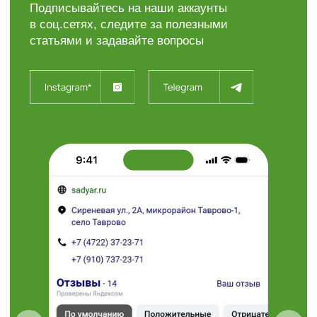
“Травушка - муравушка”
Студия ландшафтного
дизайна
+7 (910) 737-34-85
+7 (4722) 37-34-85
308504, Белгородская область,
Белгородский район,
с. Таврово (Мкр. Таврово-1),
ул. Сиреневая, 2 "А"
muravushka@yandex.ru
Пн-Вс 08:00 - 18:00
Проложить маршрут