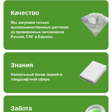
Опыт
Работаем более 15ти лет в
торговле, посадке и уходу
за растениями
Отзывы наших
любимых
клиентов
Подписывайтесь на наши аккаунты
в соц.сетях, следите за полезными
статьями и задавайте вопросы