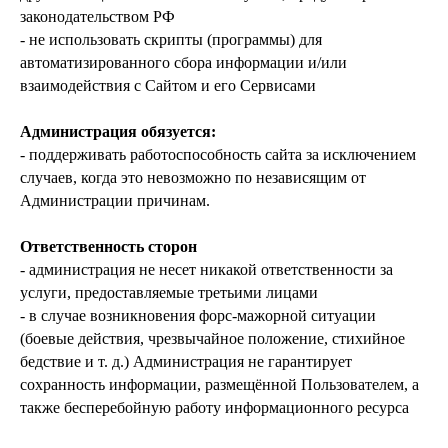
законодательством РФ
- не использовать скрипты (программы) для
автоматизированного сбора информации и/или
взаимодействия с Сайтом и его Сервисами
Администрация обязуется:
- поддерживать работоспособность сайта за исключением
случаев, когда это невозможно по независящим от
Администрации причинам.
Почему мы?
Ответственность сторон
- администрация не несет никакой ответственности за
Качество
услуги, предоставляемые третьими лицами
- в случае возникновения форс-мажорной ситуации
Мы закупаем только
высококачественные растения
(боевые действия, чрезвычайное положение, стихийное
из проверенных питомников
бедствие и т. д.) Администрация не гарантирует
России, СНГ и Европы
сохранность информации, размещённой Пользователем, а
также бесперебойную работу информационного ресурса
Знания