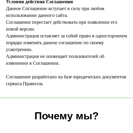
Условия действия Соглашения
Уникальный багаж знаний в
Данное Соглашение вступает в силу при любом
ландшафтной сфере
использовании данного сайта.
Соглашение перестает действовать при появлении его
новой версии.
Забота
Администрация оставляет за собой право в одностороннем
порядке изменять данное соглашение по своему
Персональный, гибкий
подход к каждому
усмотрению.
покупателю
Администрация не оповещает пользователей об
изменении в Соглашении.
Скорость
Соглашение разработано на базе юридических документов
Наша скорость работы
сервиса Правилль
вас приятно удивит
Наша формула
Качество + доступная цена =
довольный клиент