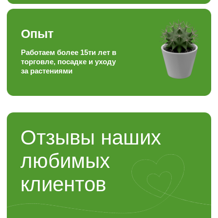
Контакты
“ЯР”
Садовый центр
+7 (4722) 37-23-71
308504, Белгородская область,
Белгородский район,
с. Таврово (Мкр. Таврово-1),
ул. Сиреневая, 2 "А"
info@sadyar.ru
Пн-Вс 08:00 - 18:00
Проложить маршрут