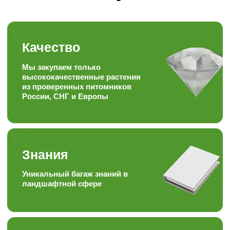
покупателю
Скорость
Наша скорость работы
вас приятно удивит
Наша формула
Качество + доступная цена =
довольный клиент
Опыт
Работаем более 15ти лет в
торговле, посадке и уходу
за растениями