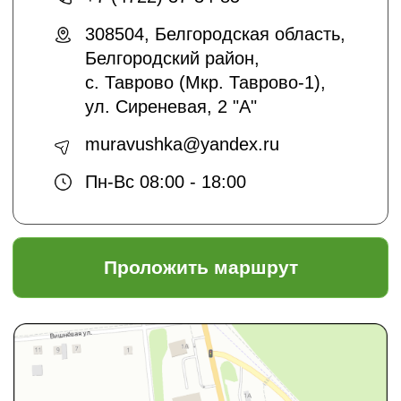
*Instagram принадлежит компании Meta,
признанной экстремистской
организацией и запрещенной в РФ
Создание сайтов:
@dmitrykalitin