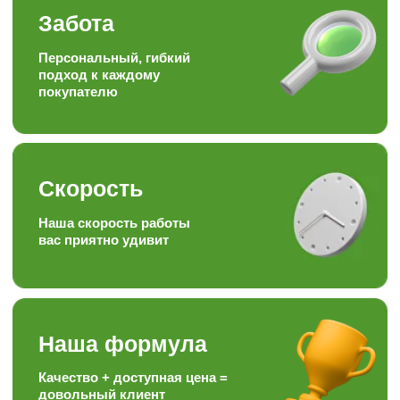
Отзывы наших
любимых
клиентов
Подписывайтесь на наши аккаунты
в соц.сетях, следите за полезными
статьями и задавайте вопросы