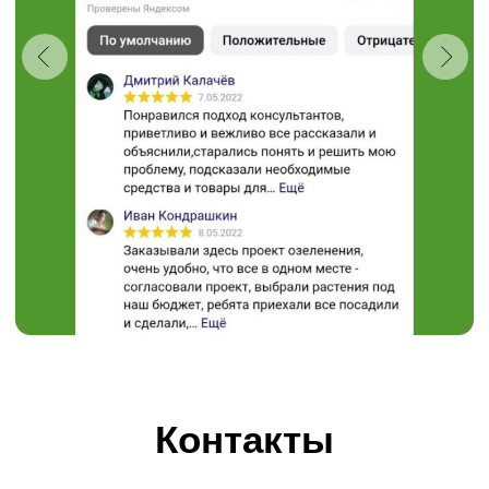
+7 (910) 737-34-85
+7 (4722) 37-34-85
308504, Белгородская область,
Белгородский район,
с. Таврово (Мкр. Таврово-1),
ул. Сиреневая, 2 "А"
muravushka@yandex.ru
Пн-Вс 08:00 - 18:00
Проложить маршрут