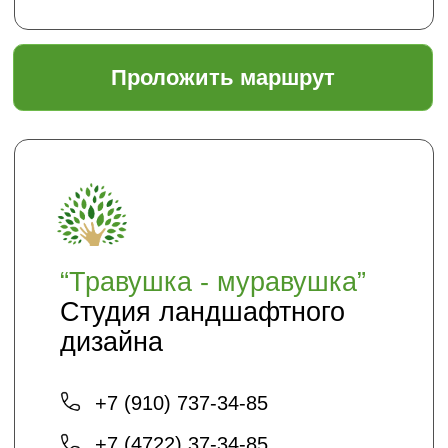
Садовый центр "ЯР"
Информация
Главная
Доставка и оплата
Политика безопасности
Условия соглашения
Оптовикам
Шпаргалки
Статьи
Кто мы
О нас
Благоустройство и озеленение
Контакты
+7 (4722) 37-23-71
info@sadyar.ru
Проложить маршрут