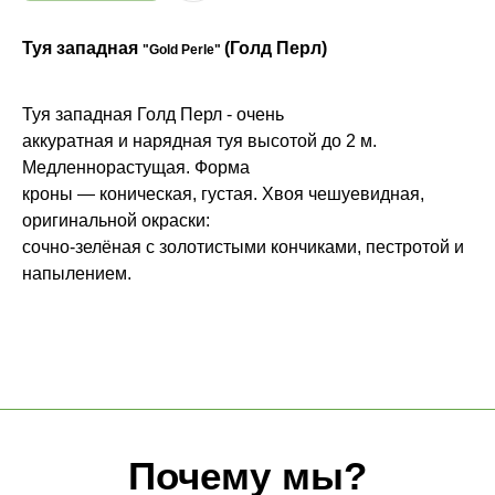
Туя западная
(Голд Перл)
Почему мы?
"Gold Perle"
Туя западная Голд Перл - очень
аккуратная и нарядная туя высотой до 2 м.
Качество
Медленнорастущая. Форма
Мы закупаем только
высококачественные растения
кроны — коническая, густая. Хвоя чешуевидная,
из проверенных питомников
оригинальной окраски:
России, СНГ и Европы
сочно-зелёная с золотистыми кончиками, пестротой и
напылением.
Знания
Уникальный багаж знаний в
ландшафтной сфере
Забота
Персональный, гибкий
подход к каждому