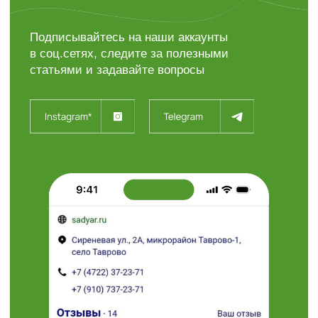
+7 (4722) 37-23-71
308504, Белгородская область,
Белгородский район,
с. Таврово (Мкр. Таврово-1),
ул. Сиреневая, 2 "А"
info@sadyar.ru
Пн-Вс 08:00 - 18:00
Проложить маршрут
“Травушка - муравушка”
Студия ландшафтного
дизайна