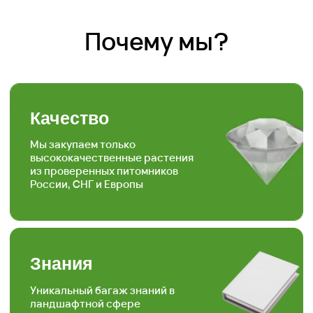
Знания
Уникальный багаж знаний в
ландшафтной сфере
Забота
Персональный, гибкий
подход к каждому
покупателю
Скорость
Наша скорость работы
вас приятно удивит
Наша формула
Качество + доступная цена =
довольный клиент