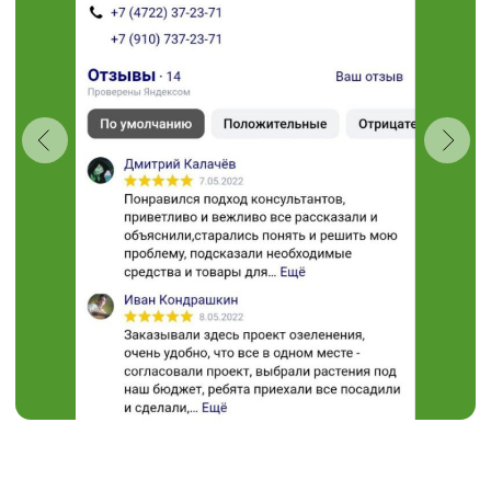
“Травушка - муравушка”
Студия ландшафтного
дизайна
+7 (910) 737-34-85
+7 (4722) 37-34-85
308504, Белгородская область,
Белгородский район,
с. Таврово (Мкр. Таврово-1),
ул. Сиреневая, 2 "А"
muravushka@yandex.ru
Пн-Вс 08:00 - 18:00