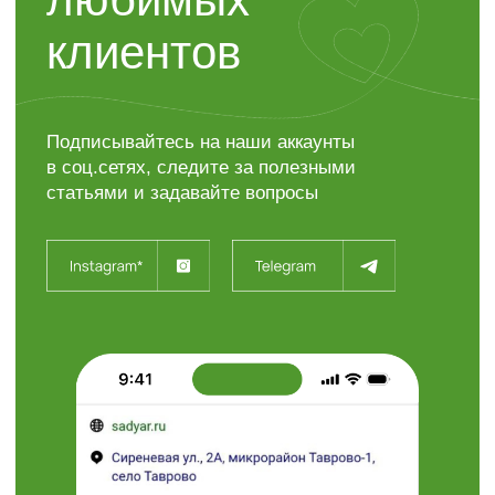
Контакты
“ЯР”
Садовый центр
+7 (4722) 37-23-71
308504, Белгородская область,
Белгородский район,
с. Таврово (Мкр. Таврово-1),
ул. Сиреневая, 2 "А"
info@sadyar.ru
Пн-Вс 08:00 - 18:00
Проложить маршрут