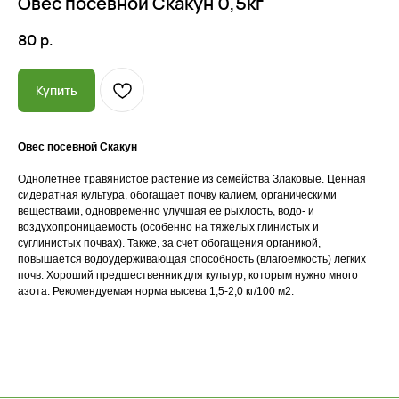
Овес посевной Скакун 0,5кг
80
р.
Купить
Овес посевной Скакун
Однолетнее травянистое растение из семейства Злаковые. Ценная
сидератная культура, обогащает почву калием, органическими
Почему мы?
веществами, одновременно улучшая ее рыхлость, водо- и
воздухопроницаемость (особенно на тяжелых глинистых и
суглинистых почвах). Также, за счет обогащения органикой,
повышается водоудерживающая способность (влагоемкость) легких
почв. Хороший предшественник для культур, которым нужно много
Качество
азота. Рекомендуемая норма высева 1,5-2,0 кг/100 м2.
Мы закупаем только
высококачественные растения
из проверенных питомников
России, СНГ и Европы