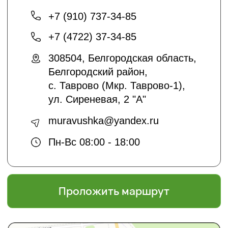
О нас
Благоустройство и озеленение
Контакты
+7 (4722) 37-23-71
info@sadyar.ru
Проложить маршрут
*Instagram принадлежит компании Meta,
признанной экстремистской
организацией и запрещенной в РФ
Создание сайтов:
@dmitrykalitin