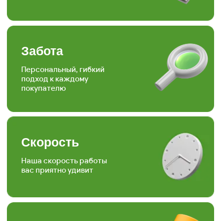
Опыт
Работаем более 15ти лет в
торговле, посадке и уходу
за растениями
Отзывы наших
любимых
клиентов
Подписывайтесь на наши аккаунты
в соц.сетях, следите за полезными
статьями и задавайте вопросы