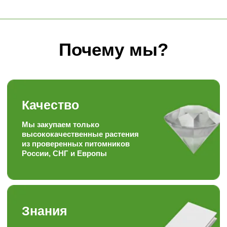
Забота
Персональный, гибкий
подход к каждому
покупателю
Скорость
Наша скорость работы
вас приятно удивит
Наша формула
Качество + доступная цена =
довольный клиент
Опыт
Работаем более 15ти лет в