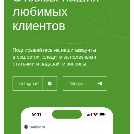
“ЯР”
Садовый центр
+7 (4722) 37-23-71
308504, Белгородская область,
Белгородский район,
с. Таврово (Мкр. Таврово-1),
ул. Сиреневая, 2 "А"
info@sadyar.ru
Пн-Вс 08:00 - 18:00
Проложить маршрут