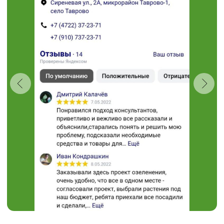
“Травушка - муравушка”
Студия ландшафтного
дизайна
+7 (910) 737-34-85
+7 (4722) 37-34-85
308504, Белгородская область,
Белгородский район,
с. Таврово (Мкр. Таврово-1),
ул. Сиреневая, 2 "А"
muravushka@yandex.ru
Пн-Вс 08:00 - 18:00
Проложить маршрут