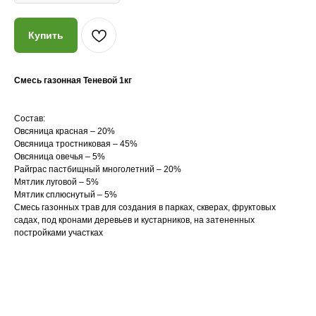
Купить
Смесь газонная Теневой 1кг
Почему мы?
Состав:
Овсяница красная – 20%
Овсяница тростниковая – 45%
Качество
Овсяница овечья – 5%
Райграс пастбищный многолетний – 20%
Мы закупаем только
высококачественные растения
Мятлик луговой – 5%
из проверенных питомников
Мятлик сплюснутый – 5%
России, СНГ и Европы
Смесь газонных трав для создания в парках, скверах, фруктовых
садах, под кронами деревьев и кустарников, на затененных
постройками участках
Знания
Уникальный багаж знаний в
ландшафтной сфере