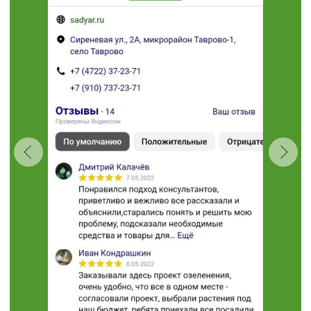
Проложить маршрут
“Травушка - муравушка”
Студия ландшафтного
дизайна
+7 (910) 737-34-85
+7 (4722) 37-34-85
308504, Белгородская область,
Белгородский район,
с. Таврово (Мкр. Таврово-1),
ул. Сиреневая, 2 "А"
muravushka@yandex.ru