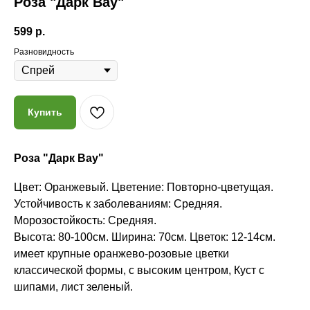
Роза "Дарк Вау"
599
р.
Разновидность
Купить
Роза "Дарк Вау"
Цвет: Оранжевый. Цветение: Повторно-цветущая.
Почему мы?
Устойчивость к заболеваниям: Средняя.
Морозостойкость: Средняя.
Высота: 80-100см. Ширина: 70см. Цветок: 12-14см.
имеет крупные оранжево-розовые цветки
Качество
классической формы, с высоким центром, Куст с
Мы закупаем только
шипами, лист зеленый.
высококачественные растения
из проверенных питомников
России, СНГ и Европы