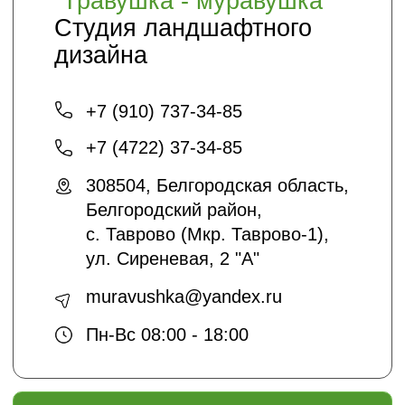
Статьи
Кто мы
О нас
Благоустройство и озеленение
Контакты
+7 (4722) 37-23-71
info@sadyar.ru
Проложить маршрут
*Instagram принадлежит компании Meta,
признанной экстремистской
организацией и запрещенной в РФ
Создание сайтов:
@dmitrykalitin