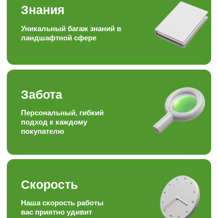
Наша формула
Качество + доступная цена =
довольный клиент
Опыт
Работаем более 15ти лет в
торговле, посадке и уходу
за растениями
Отзывы наших
любимых
клиентов
Подписывайтесь на наши аккаунты
в соц.сетях, следите за полезными
статьями и задавайте вопросы