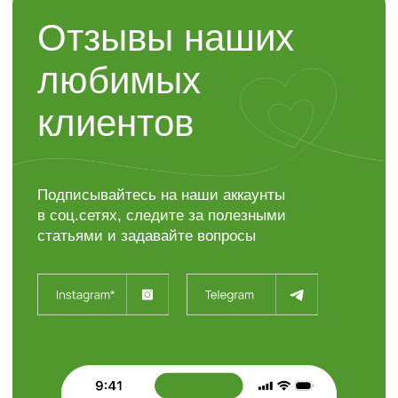
Контакты
“ЯР”
Садовый центр
+7 (4722) 37-23-71
308504, Белгородская область,
Белгородский район,
с. Таврово (Мкр. Таврово-1),
ул. Сиреневая, 2 "А"
info@sadyar.ru
Пн-Вс 08:00 - 18:00