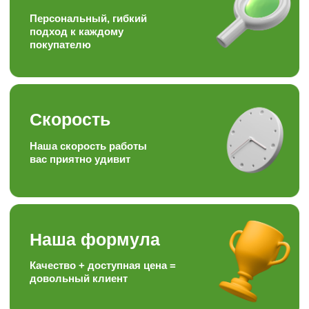
Отзывы наших
любимых
клиентов
Подписывайтесь на наши аккаунты
в соц.сетях, следите за полезными
статьями и задавайте вопросы