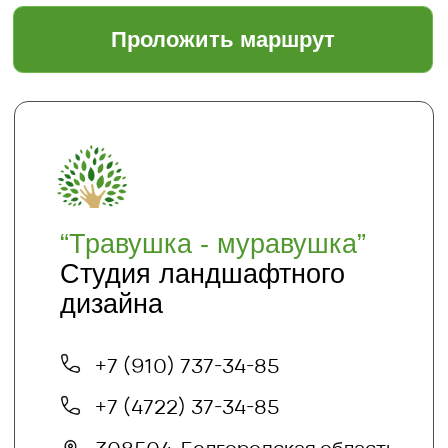
Информация
Главная
Доставка и оплата
Политика безопасности
Условия соглашения
Оптовикам
Шпаргалки
Статьи
Кто мы
О нас
Благоустройство и озеленение
Контакты
+7 (4722) 37-23-71
info@sadyar.ru
Проложить маршрут
*Instagram принадлежит компании Meta,
признанной экстремистской