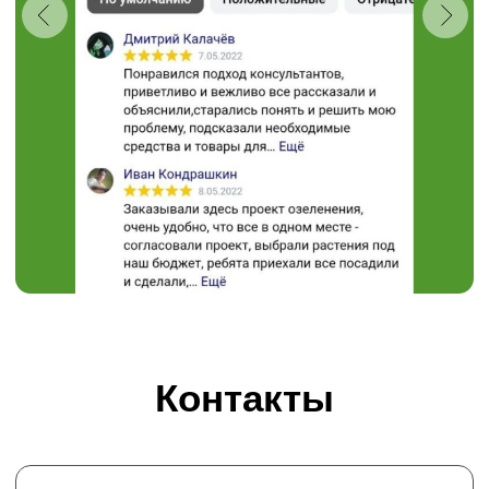
+7 (910) 737-34-85
+7 (4722) 37-34-85
308504, Белгородская область,
Белгородский район,
с. Таврово (Мкр. Таврово-1),
ул. Сиреневая, 2 "А"
muravushka@yandex.ru
Пн-Вс 08:00 - 18:00
Проложить маршрут