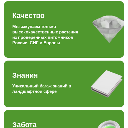
Скорость
Наша скорость работы
вас приятно удивит
Наша формула
Качество + доступная цена =
довольный клиент
Опыт
Работаем более 15ти лет в
торговле, посадке и уходу
за растениями