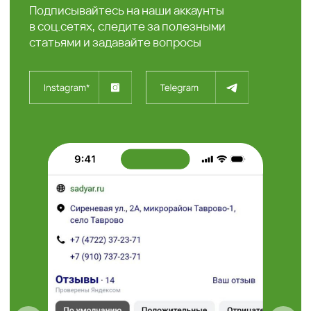
+7 (4722) 37-23-71
308504, Белгородская
область, Белгородский район,
с. Таврово (Мкр. Таврово-1),
ул. Сиреневая, 2 "А"
info@sadyar.ru
Пн-Вс 08:00 - 18:00
Проложить маршрут
“Травушка - муравушка”
Студия ландшафтного
дизайна