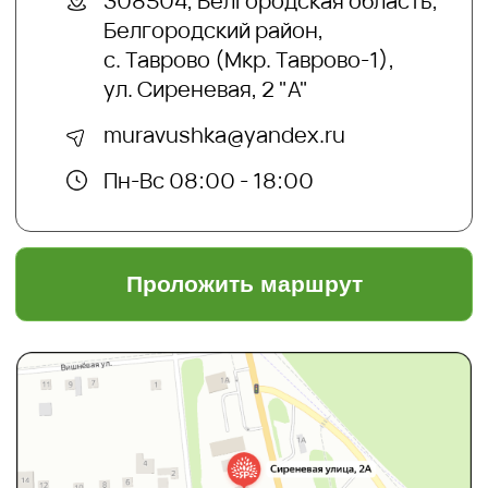
организацией и запрещенной в РФ
Создание сайтов:
@dmitrykalitin