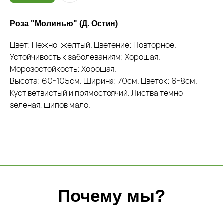
Почему мы?
Роза "Молинью" (Д. Остин)
Цвет: Нежно-желтый. Цветение: Повторное.
Качество
Устойчивость к заболеваниям: Хорошая.
Мы закупаем только
Морозостойкость: Хорошая.
высококачественные растения
из проверенных питомников
Высота: 60-105см. Ширина: 70см. Цветок: 6-8см.
России, СНГ и Европы
Куст ветвистый и прямостоячий. Листва темно-
зеленая, шипов мало.
Знания
Уникальный багаж знаний в
ландшафтной сфере
Забота
Персональный, гибкий
подход к каждому
покупателю