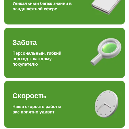
Качество + доступная цена =
довольный клиент
Опыт
Работаем более 15ти лет в
торговле, посадке и уходу
за растениями
Отзывы наших
любимых
клиентов
Подписывайтесь на наши аккаунты
в соц.сетях, следите за полезными
статьями и задавайте вопросы