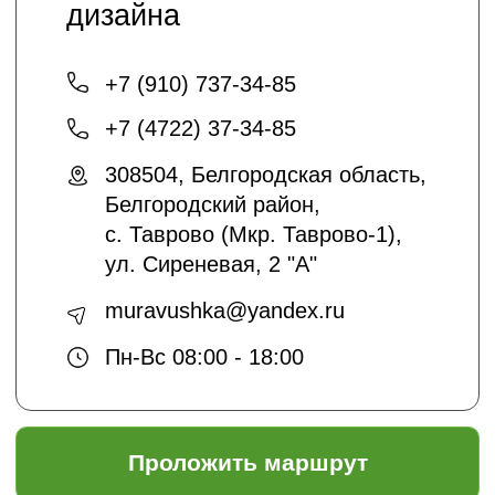
Кто мы
О нас
Благоустройство и озеленение
Контакты
+7 (4722) 37-23-71
info@sadyar.ru
Проложить маршрут
*Instagram принадлежит компании Meta,
признанной экстремистской
организацией и запрещенной в РФ
Создание сайтов:
@dmitrykalitin