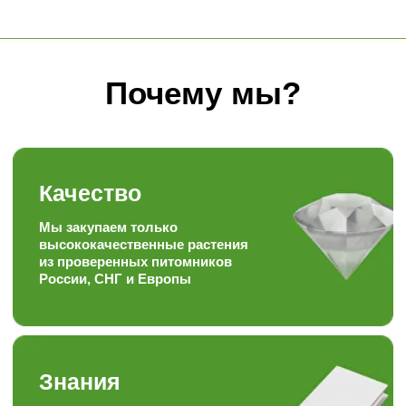
Знания
Уникальный багаж знаний в
ландшафтной сфере
Забота
Персональный, гибкий
подход к каждому
покупателю
Скорость
Наша скорость работы
вас приятно удивит
Наша формула