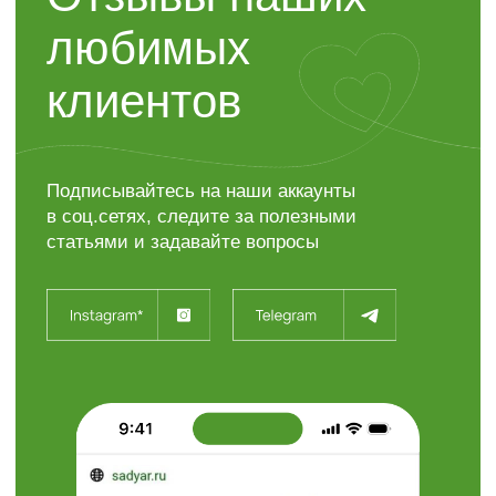
Контакты
“ЯР”
Садовый центр
+7 (4722) 37-23-71
308504, Белгородская область,
Белгородский район,
с. Таврово (Мкр. Таврово-1),
ул. Сиреневая, 2 "А"
info@sadyar.ru
Пн-Вс 08:00 - 18:00