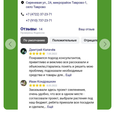
Проложить маршрут
“Травушка - муравушка”
Студия ландшафтного
дизайна
+7 (910) 737-34-85
+7 (4722) 37-34-85
308504, Белгородская область,
Белгородский район,
с. Таврово (Мкр. Таврово-1),
ул. Сиреневая, 2 "А"
muravushka@yandex.ru
Пн-Вс 08:00 - 18:00