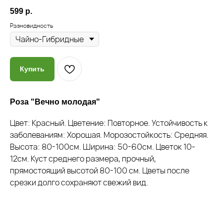
599
р.
Разновидность
Купить
Роза "Вечно молодая"
Цвет: Красный. Цветение: Повторное. Устойчивость к
Почему мы?
заболеваниям: Хорошая. Морозостойкость: Средняя.
Высота: 80-100см. Ширина: 50-60см. Цветок 10-
12см. Куст среднего размера, прочный,
прямостоящий высотой 80-100 см. Цветы после
Качество
срезки долго сохраняют свежий вид.
Мы закупаем только
высококачественные растения
из проверенных питомников
России, СНГ и Европы