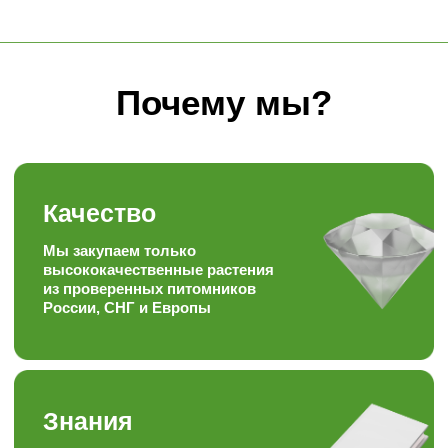
Знания
Уникальный багаж знаний в
ландшафтной сфере
Забота
Персональный, гибкий
подход к каждому
покупателю
Скорость
Наша скорость работы
вас приятно удивит
Наша формула