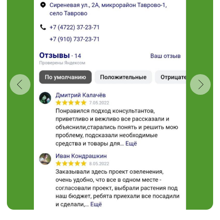
Проложить маршрут
“Травушка - муравушка”
Студия ландшафтного
дизайна
+7 (910) 737-34-85
+7 (4722) 37-34-85
308504, Белгородская область,
Белгородский район,
с. Таврово (Мкр. Таврово-1),
ул. Сиреневая, 2 "А"
muravushka@yandex.ru
Пн-Вс 08:00 - 18:00