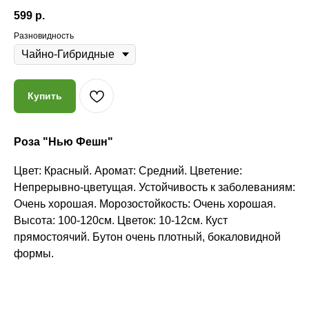
599
р.
Разновидность
Купить
Роза "Нью Фешн"
Цвет: Красный. Аромат: Средний. Цветение:
Почему мы?
Непрерывно-цветущая. Устойчивость к заболеваниям:
Очень хорошая. Морозостойкость: Очень хорошая.
Высота: 100-120см. Цветок: 10-12см. Куст
Качество
прямостоячий. Бутон очень плотный, бокаловидной
формы.
Мы закупаем только
высококачественные растения
из проверенных питомников
России, СНГ и Европы