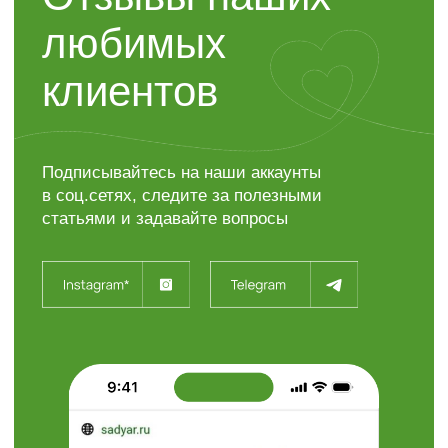
Контакты
“ЯР”
Садовый центр
+7 (4722) 37-23-71
308504, Белгородская область,
Белгородский район,
с. Таврово (Мкр. Таврово-1),
ул. Сиреневая, 2 "А"
info@sadyar.ru
Пн-Вс 08:00 - 18:00