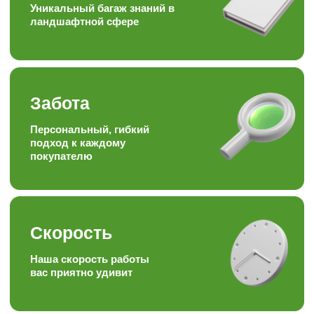
Качество + доступная цена =
довольный клиент
Опыт
Работаем более 15ти лет в
торговле, посадке и уходу
за растениями
Отзывы наших
любимых
клиентов
Подписывайтесь на наши аккаунты
в соц.сетях, следите за полезными
статьями и задавайте вопросы