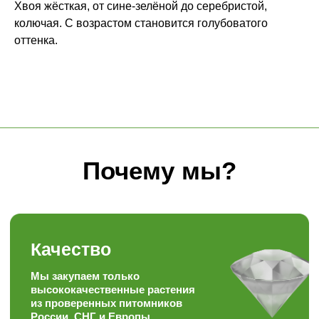
Хвоя жёсткая, от сине-зелёной до серебристой,
Мы закупаем только
колючая. С возрастом становится голубоватого
высококачественные растения
из проверенных питомников
оттенка.
России, СНГ и Европы
Знания
Уникальный багаж знаний в
ландшафтной сфере
Забота
Персональный, гибкий
подход к каждому
покупателю
Скорость
Наша скорость работы
вас приятно удивит