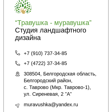
Условия соглашения
Оптовикам
Шпаргалки
Статьи
Кто мы
О нас
Благоустройство и озеленение
Контакты
+7 (4722) 37-23-71
info@sadyar.ru
Проложить маршрут
*Instagram принадлежит компании Meta,
признанной экстремистской
организацией и запрещенной в РФ
Создание сайтов:
@dmitrykalitin