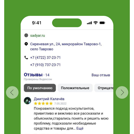
info@sadyar.ru
Пн-Вс 08:00 - 18:00
Проложить маршрут
“Травушка - муравушка”
Студия ландшафтного
дизайна
+7 (910) 737-34-85
+7 (4722) 37-34-85
308504, Белгородская область,
Белгородский район,
с. Таврово (Мкр. Таврово-1),