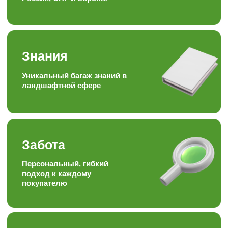
Наша формула
Качество + доступная цена =
довольный клиент
Опыт
Работаем более 15ти лет в
торговле, посадке и уходу
за растениями
Отзывы наших
любимых
клиентов