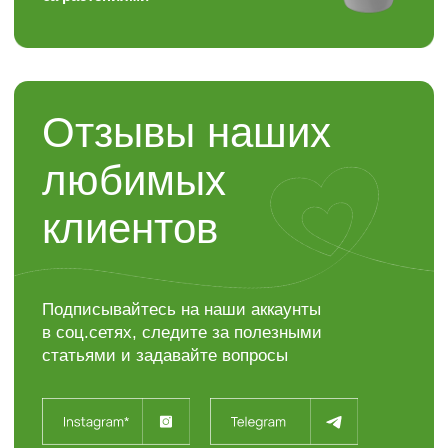
Контакты
“ЯР”
Садовый центр
+7 (4722) 37-23-71
308504, Белгородская область,
Белгородский район,
с. Таврово (Мкр. Таврово-1),
ул. Сиреневая, 2 "А"