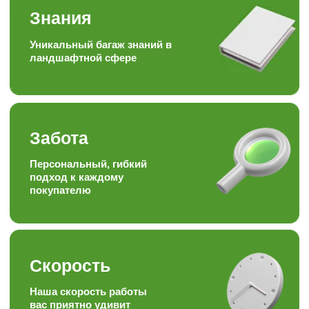
Наша формула
Качество + доступная цена =
довольный клиент
Опыт
Работаем более 15ти лет в
торговле, посадке и уходу
за растениями
Отзывы наших
любимых
клиентов
Подписывайтесь на наши аккаунты
в соц.сетях, следите за полезными