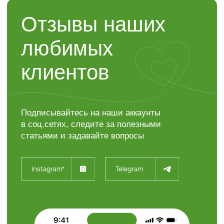
Контакты
“ЯР”
Садовый центр
+7 (4722) 37-23-71
308504, Белгородская область,
Белгородский район,
с. Таврово (Мкр. Таврово-1),
ул. Сиреневая, 2 "А"
info@sadyar.ru
Пн-Вс 08:00 - 18:00