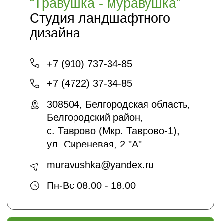
Статьи
Кто мы
О нас
Благоустройство и озеленение
Контакты
+7 (4722) 37-23-71
info@sadyar.ru
Проложить маршрут
*Instagram принадлежит компании Meta,
признанной экстремистской
организацией и запрещенной в РФ
Создание сайтов:
@dmitrykalitin