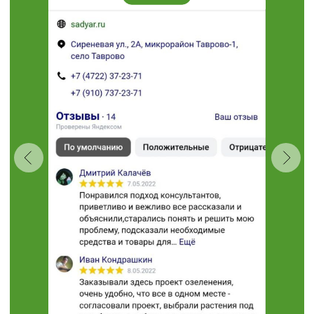
Проложить маршрут
“Травушка - муравушка”
Студия ландшафтного
дизайна
+7 (910) 737-34-85
+7 (4722) 37-34-85
308504, Белгородская область,
Белгородский район,
с. Таврово (Мкр. Таврово-1),
ул. Сиреневая, 2 "А"
muravushka@yandex.ru