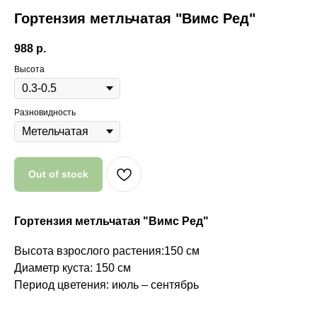
Гортензия метльчатая "Вимс Ред"
988
р.
Высота
Разновидность
Out of stock
Почему мы?
Гортензия метльчатая "Вимс Ред"
Высота взрослого растения:150 см
Диаметр куста: 150 см
Качество
Период цветения: июль – сентябрь
Мы закупаем только
высококачественные растения
из проверенных питомников