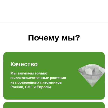
России, СНГ и Европы
Знания
Уникальный багаж знаний в
ландшафтной сфере
Забота
Персональный, гибкий
подход к каждому
покупателю
Скорость
Наша скорость работы
вас приятно удивит