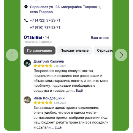
Проложить маршрут
“Травушка - муравушка”
Студия ландшафтного
дизайна
+7 (910) 737-34-85
+7 (4722) 37-34-85
308504, Белгородская область,
Белгородский район,
с. Таврово (Мкр. Таврово-1),
ул. Сиреневая, 2 "А"
muravushka@yandex.ru
Пн-Вс 08:00 - 18:00