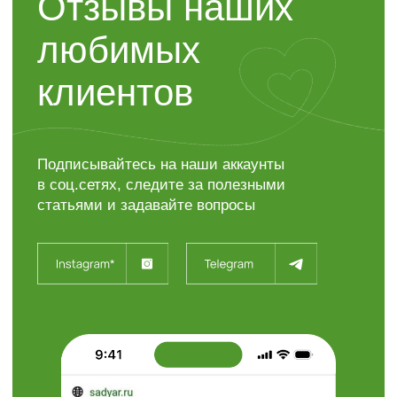
Контакты
“ЯР”
Садовый центр
+7 (4722) 37-23-71
308504, Белгородская область,
Белгородский район,
с. Таврово (Мкр. Таврово-1),
ул. Сиреневая, 2 "А"
info@sadyar.ru
Пн-Вс 08:00 - 18:00