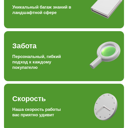
Качество + доступная цена =
довольный клиент
Опыт
Работаем более 15ти лет в
торговле, посадке и уходу
за растениями
Отзывы наших
любимых
клиентов
Подписывайтесь на наши аккаунты
в соц.сетях, следите за полезными
статьями и задавайте вопросы