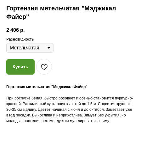
Гортензия метельчатая "Мэджикал
Файер"
2 406
р.
Разновидность
Купить
Почему мы?
Гортензия метельчатая "Мэджикал Файер"
При роспуске белая, быстро розовеет и осенью становится пурпурно-
красной. Раскидистый кустарник высотой до 1,5 м. Соцветия крупные,
30-35 см в длину. Цветет начиная с июня и до октября. Зацветает уже
Качество
в год посадки. Вынослива и неприхотлива. Зимует без укрытия, но
Мы закупаем только
молодые растения рекомендуется мульчировать на зиму.
высококачественные растения
из проверенных питомников
России, СНГ и Европы