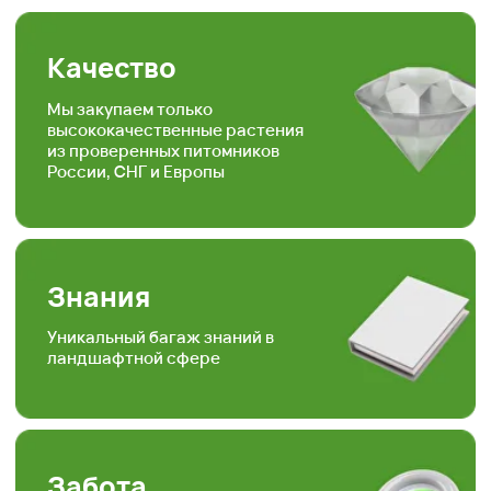
Скорость
Наша скорость работы
вас приятно удивит
Наша формула
Качество + доступная цена =
довольный клиент
Опыт
Работаем более 15ти лет в
торговле, посадке и уходу
за растениями