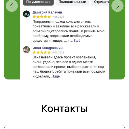
+7 (910) 737-34-85
+7 (4722) 37-34-85
308504, Белгородская область,
Белгородский район,
с. Таврово (Мкр. Таврово-1),
ул. Сиреневая, 2 "А"
muravushka@yandex.ru
Пн-Вс 08:00 - 18:00
Проложить маршрут