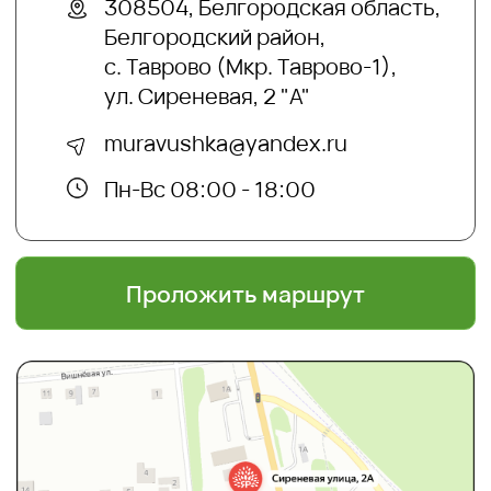
Meta, признанной экстремистской
организацией и запрещенной в РФ
Создание сайтов:
@dmitrykalitin