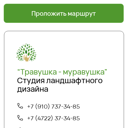
Информация
Главная
Доставка и оплата
Политика безопасности
Условия соглашения
Оптовикам
Шпаргалки
Статьи
Кто мы
О нас
Благоустройство и озеленение
Контакты
+7 (4722) 37-23-71
info@sadyar.ru
Проложить маршрут
*Instagram принадлежит компании