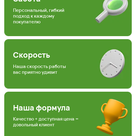
Отзывы наших
любимых
клиентов
Подписывайтесь на наши аккаунты
в соц.сетях, следите за полезными
статьями и задавайте вопросы