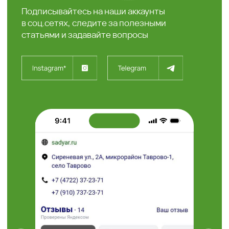
+7 (4722) 37-23-71
308504, Белгородская
область, Белгородский район,
с. Таврово (Мкр. Таврово-1),
ул. Сиреневая, 2 "А"
info@sadyar.ru
Пн-Вс 08:00 - 18:00
Проложить маршрут
“Травушка - муравушка”
Студия ландшафтного
дизайна