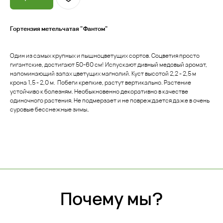
Почему мы?
Гортензия метельчатая "Фантом"
Качество
Один из самых крупных и пышноцветущих сортов. Соцветия просто
гигантские, достигают 50-60 см! Испускают дивный медовый аромат,
Мы закупаем только
напоминающий запах цветущих магнолий. Куст высотой 2,2 - 2,5 м
высококачественные растения
из проверенных питомников
крона 1,5 - 2,0 м. Побеги крепкие, растут вертикально. Растение
России, СНГ и Европы
устойчиво к болезням. Необыкновенно декоративно в качестве
одиночного растения. Не подмерзает и не повреждается даже в очень
суровые бесснежные зимы
.
Знания
Уникальный багаж знаний в
ландшафтной сфере
Забота
Персональный, гибкий
подход к каждому
покупателю