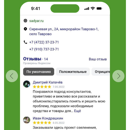
Пн-Вс 08:00 - 18:00
Проложить маршрут
“Травушка - муравушка”
Студия ландшафтного
дизайна
+7 (910) 737-34-85
+7 (4722) 37-34-85
308504, Белгородская область,
Белгородский район,
с. Таврово (Мкр. Таврово-1),
ул. Сиреневая, 2 "А"