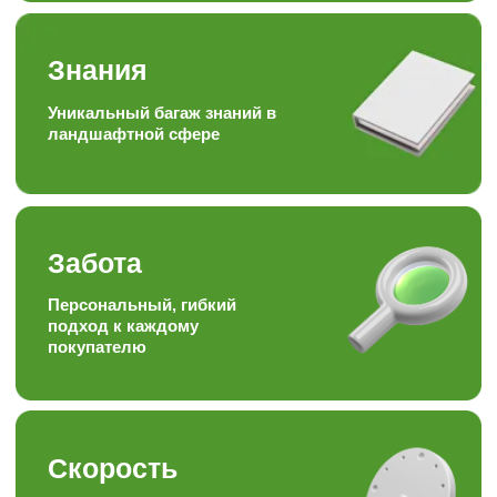
Наша формула
Качество + доступная цена =
довольный клиент
Опыт
Работаем более 15ти лет в
торговле, посадке и уходу
за растениями
Отзывы наших
любимых
клиентов
Подписывайтесь на наши аккаунты