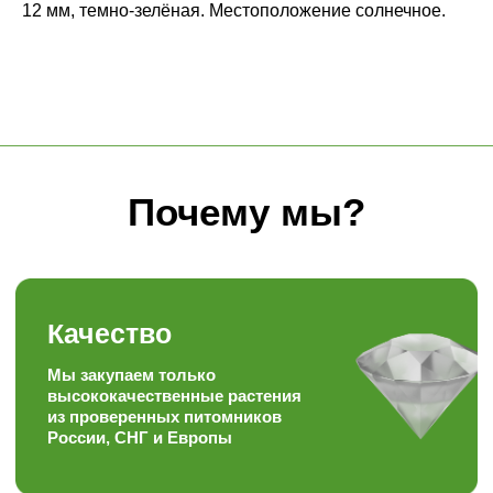
высококачественные растения
12 мм, темно-зелёная. Местоположение солнечное.
из проверенных питомников
России, СНГ и Европы
Знания
Уникальный багаж знаний в
ландшафтной сфере
Забота
Персональный, гибкий
подход к каждому
покупателю
Скорость
Наша скорость работы
вас приятно удивит