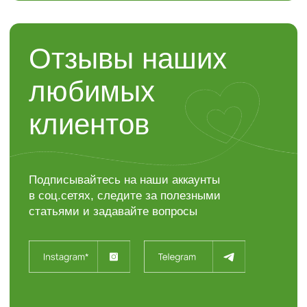
Контакты
“ЯР”
Садовый центр
+7 (4722) 37-23-71
308504, Белгородская область,
Белгородский район,
с. Таврово (Мкр. Таврово-1),
ул. Сиреневая, 2 "А"
info@sadyar.ru