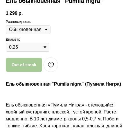
Ель обыкновенная "Pumila nigra"
1 299
р.
Разновидность
Диаметр
Out of stock
Ель обыкновенная "Pumila nigra" (Пумила Нигра)
Почему мы?
Ель обыкновенная «Пумила Нигра» - стелющийся
хвойный кустарник с плоской, густой кроной. Растет
Качество
медленно. В 10 лет диаметр кроны 0,5-0,7 м. Побеги
тонкие, гибкие. Хвоя короткая, узкая, плоская, длиной
Мы закупаем только