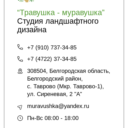
Шпаргалки
Статьи
Кто мы
О нас
Благоустройство и озеленение
Контакты
+7 (4722) 37-23-71
info@sadyar.ru
Проложить маршрут
*Instagram принадлежит компании Meta,
признанной экстремистской
организацией и запрещенной в РФ
Создание сайтов:
@dmitrykalitin