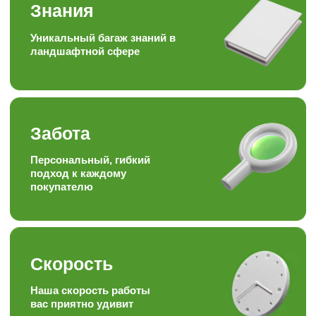
Наша формула
Качество + доступная цена =
довольный клиент
Опыт
Работаем более 15ти лет в
торговле, посадке и уходу
за растениями
Отзывы наших
любимых
клиентов
Подписывайтесь на наши аккаунты
в соц.сетях, следите за полезными
статьями и задавайте вопросы