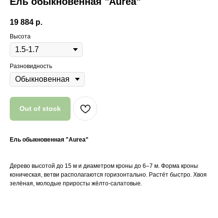
Ель обыкновенная "Aurea"
19 884
р.
Высота
Разновидность
Out of stock
Ель обыкновенная "Aurea"
Почему мы?
Дерево высотой до 15 м и диаметром кроны до 6–7 м. Форма кроны
коническая, ветви располагаются горизонтально. Растёт быстро. Хвоя
Качество
зелёная, молодые приросты жёлто-салатовые.
Мы закупаем только
высококачественные растения
из проверенных питомников
России, СНГ и Европы