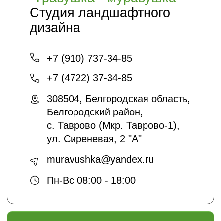
Кто мы
О нас
Благоустройство и озеленение
Контакты
+7 (4722) 37-23-71
info@sadyar.ru
Проложить маршрут
*Instagram принадлежит компании Meta,
признанной экстремистской
организацией и запрещенной в РФ
Создание сайтов:
@dmitrykalitin