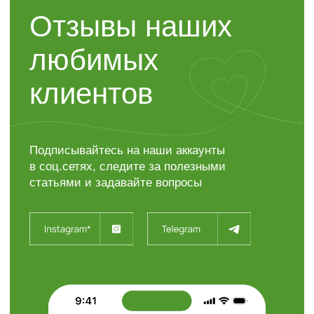
Контакты
“ЯР”
Садовый центр
+7 (4722) 37-23-71
308504, Белгородская область,
Белгородский район,
с. Таврово (Мкр. Таврово-1),
ул. Сиреневая, 2 "А"
info@sadyar.ru
Пн-Вс 08:00 - 18:00