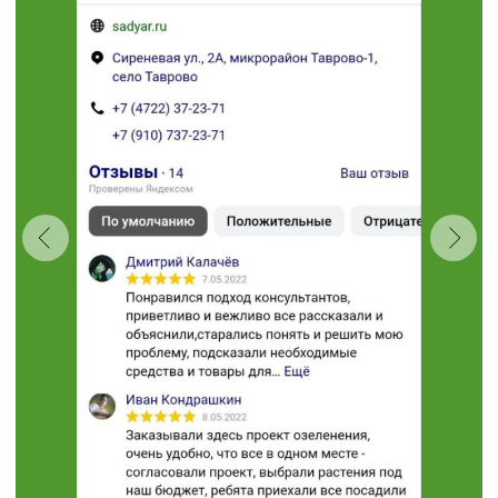
Проложить маршрут
“Травушка - муравушка”
Студия ландшафтного
дизайна
+7 (910) 737-34-85
+7 (4722) 37-34-85
308504, Белгородская область,
Белгородский район,
с. Таврово (Мкр. Таврово-1),
ул. Сиреневая, 2 "А"
muravushka@yandex.ru