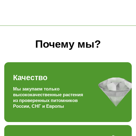
Знания
Уникальный багаж знаний в
ландшафтной сфере
Забота
Персональный, гибкий
подход к каждому
покупателю
Скорость
Наша скорость работы
вас приятно удивит