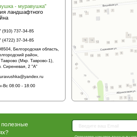
вушка - муравушка”
ия ландшафтного
йна
7 (910) 737-34-85
7 (4722) 37-34-85
08504, Белгородская область,
елгородский район,
. Таврово (Мкр. Таврово-1),
л. Сиреневая, 2 "А"
uravushka@yandex.ru
н-Вс 08:00 - 18:00
у полезные
ях?