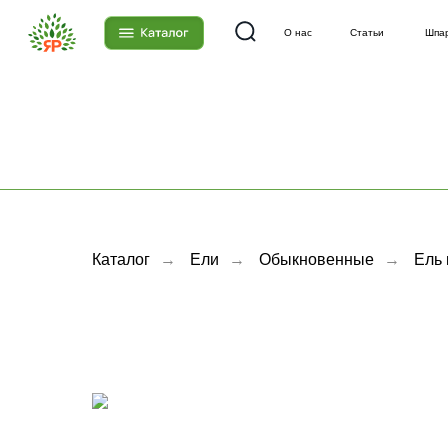
О нас
Статьи
Шпаргалки
Каталог
→
Ели
→
Обыкновенные
→
Ель 