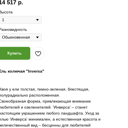
14 517
р.
Высота
Разновидность
Купить
Ель колючая "Inversa"
Хвоя у ели толстая, темно-зеленая, блестящая,
полурадиально расположенная.
Своеобразная форма, привлекающая внимание
любителей и озеленителей. 'Инверса' – станет
настоящим украшением любого ландшафта. Уход за
елью 'Инверса' минимален, а естественная красота и
величественный вид – бесценны для любителей