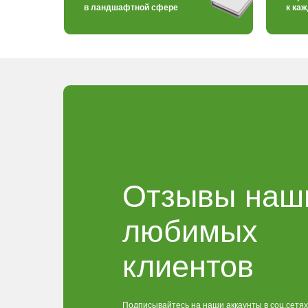
в ландшафтной сфере
к ка
Отзывы наш
любимых
клиентов
Подписывайтесь на наши аккаунты в соц.сетях