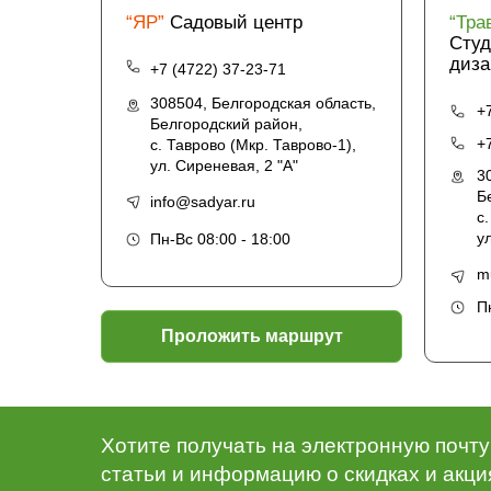
“ЯР”
Садовый центр
“Тра
Студ
диза
+7 (4722) 37-23-71
308504, Белгородская область,
+
Белгородский район,
+
с. Таврово (Мкр. Таврово-1),
ул. Сиреневая, 2 "А"
3
Б
info@sadyar.ru
с
у
Пн-Вс 08:00 - 18:00
m
П
Проложить маршрут
Хотите получать на электронную почт
статьи и информацию о скидках и акци