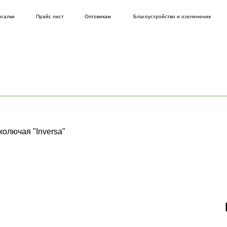
Прайс лист
Оптовикам
Благоустройство и озеленение
Готовые решения
колючая "Inversa"