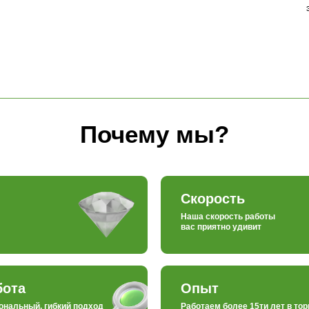
Почему мы?
Скорость
Наша скорость работы
вас приятно удивит
бота
Опыт
ональный, гибкий подход
Работаем более 15ти лет в тор