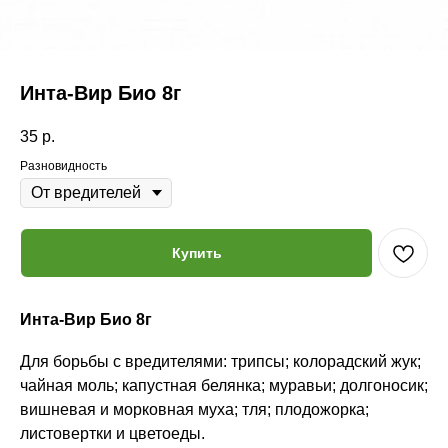
Инта-Вир Био 8г
35
р.
Разновидность
Купить
Инта-Вир Био 8г
Для борьбы с вредителями: трипсы; колорадский жук;
чайная моль; капустная белянка; муравьи; долгоносик;
вишневая и морковная муха; тля; плодожорка;
листовертки и цветоеды.