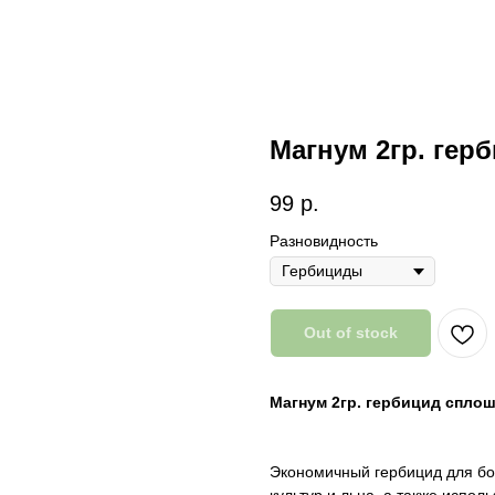
Магнум 2гр. гер
99
р.
Разновидность
Out of stock
Магнум 2гр. гербицид спло
Экономичный гербицид для бо