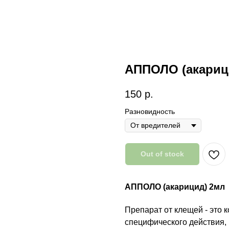
АППОЛО (акариц
150
р.
Разновидность
Out of stock
АППОЛО (акарицид) 2мл
Препарат от клещей - это 
специфического действия,