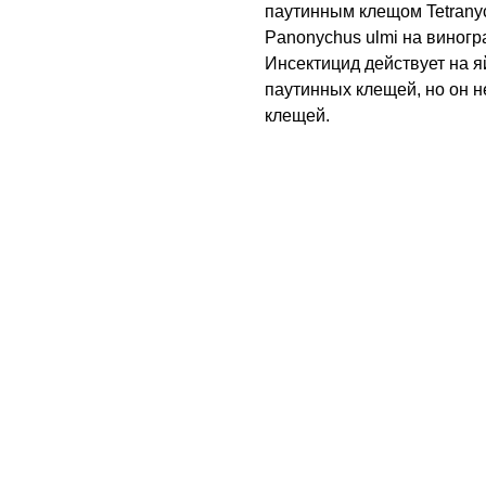
паутинным клещом Tetrany
Panonychus ulmi на виногр
Инсектицид действует на я
паутинных клещей, но он н
клещей.