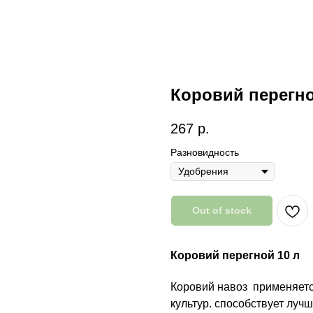
Коровий перегно
267
р.
Разновидность
Out of stock
Коровий перегной 10 л
Коровий навоз применяется
культур. способствует луч