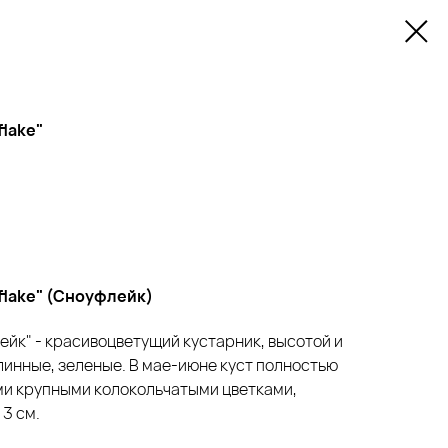
lake"
flake" (Сноуфлейк)
ейк" - красивоцветущий кустарник, высотой и
длинные, зеленые. В мае-июне куст полностью
и крупными колокольчатыми цветками,
3 см.