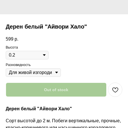
Дерен белый "Айвори Хало"
599
р.
Высота
Разновидность
Out of stock
Дерен белый "Айвори Хало"
Сорт высотой до 2 м. Побеги вертикальные, прочные,
красно-коричневого или насыщенного кораллового